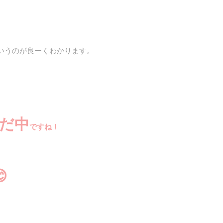
いうのが良ーくわかります。
だ中
ですね！
