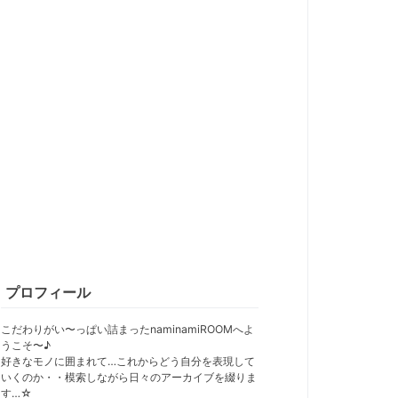
プロフィール
こだわりがい〜っぱい詰まったnaminamiROOMへよ
うこそ〜♪
好きなモノに囲まれて…これからどう自分を表現して
いくのか・・模索しながら日々のアーカイブを綴りま
す…☆